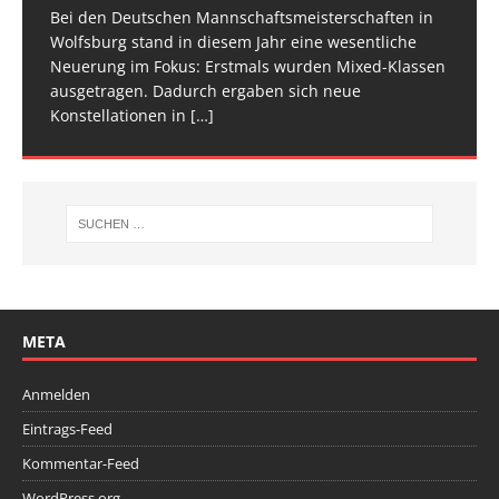
am Start, sie
Veranstaltung ist inzwischen fester Bestandteil im
[…]
den Athletinnen und Athleten mehr Raum zu geben.
Bei den Deutschen Mannschaftsmeisterschaften in
Am vergangenen Wochenende traf sich die deutsche
[…]
[…]
Wolfsburg stand in diesem Jahr eine wesentliche
Spitze im Trampolinturnen in Biberach an der Riß
Neuerung im Fokus: Erstmals wurden Mixed-Klassen
(Baden-Württemberg) zu einem hochkarätigen
ausgetragen. Dadurch ergaben sich neue
Wettkampfwochenende: Am Samstag standen die
Konstellationen in
Deutschen
[…]
[…]
META
Anmelden
Eintrags-Feed
Kommentar-Feed
WordPress.org