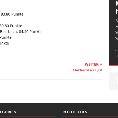
, 83.80 Punkte
B
 89.80 Punkte
M
-Beerbach, 84.40 Punkte
W
 Punkte
w
unkte
E
a
n
WEITER
Meldeschluss Liga!
EGORIEN
RECHTLICHES