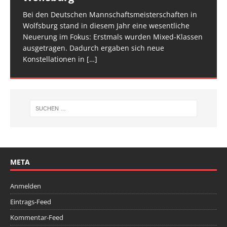
am Start, sie
Veranstaltung ist inzwischen fester Bestandteil im
[…]
den Athletinnen und Athleten mehr Raum zu geben.
Bei den Deutschen Mannschaftsmeisterschaften in
Am vergangenen Wochenende traf sich die deutsche
[…]
[…]
Wolfsburg stand in diesem Jahr eine wesentliche
Spitze im Trampolinturnen in Biberach an der Riß
Neuerung im Fokus: Erstmals wurden Mixed-Klassen
(Baden-Württemberg) zu einem hochkarätigen
ausgetragen. Dadurch ergaben sich neue
Wettkampfwochenende: Am Samstag standen die
Konstellationen in
Deutschen
[…]
[…]
META
Anmelden
Eintrags-Feed
Kommentar-Feed