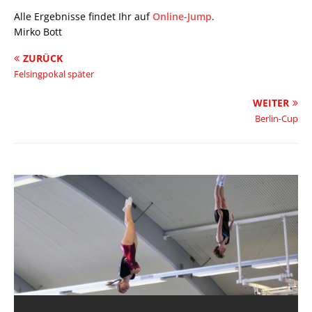
Alle Ergebnisse findet Ihr auf
Online-Jump
.
Mirko Bott
ZURÜCK
Felsingpokal später
WEITER
Berlin-Cup