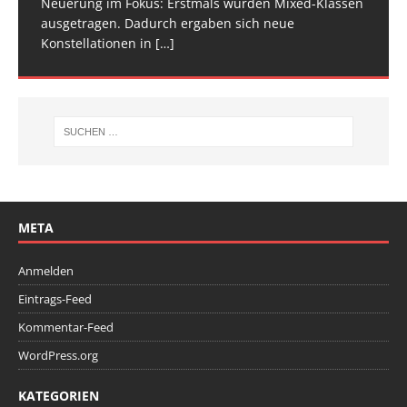
Neuerung im Fokus: Erstmals wurden Mixed-Klassen
(Baden-Württemberg) zu einem hochkarätigen
ausgetragen. Dadurch ergaben sich neue
Wettkampfwochenende: Am Samstag standen die
Konstellationen in
Deutschen
[…]
[…]
META
Anmelden
Eintrags-Feed
Kommentar-Feed
WordPress.org
KATEGORIEN