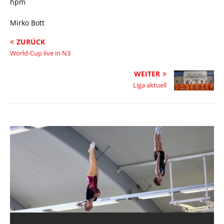
hpm
Mirko Bott
ZURÜCK
World-Cup live in N3
WEITER
Liga aktuell