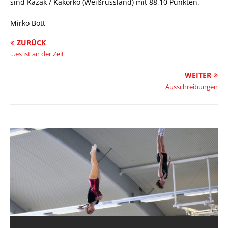
sind Kazak / Kakorko (Weißrussland) mit 88,10 Punkten.
Mirko Bott
ZURÜCK
…es ist an der Zeit
WEITER
Ausschreibungen