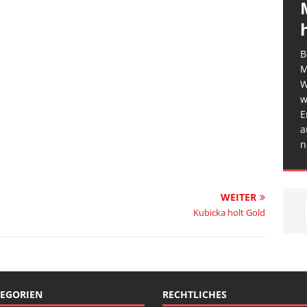
B
M
W
w
E
a
n
WEITER
Kubicka holt Gold
EGORIEN
RECHTLICHES