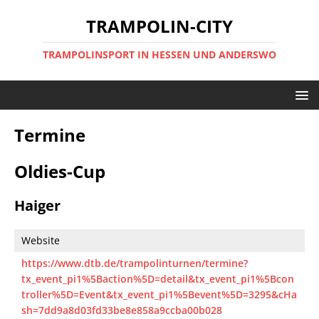
TRAMPOLIN-CITY
TRAMPOLINSPORT IN HESSEN UND ANDERSWO
Termine
Oldies-Cup
Haiger
Website
https://www.dtb.de/trampolinturnen/termine?
tx_event_pi1%5Baction%5D=detail&tx_event_pi1%5Bcon
troller%5D=Event&tx_event_pi1%5Bevent%5D=3295&cHa
sh=7dd9a8d03fd33be8e858a9ccba00b028