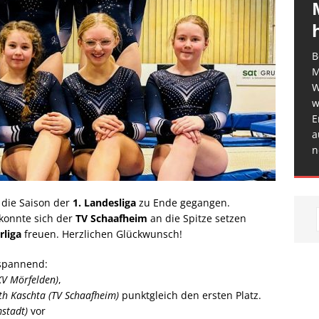
B
M
W
w
E
a
n
 die Saison der
1. Landesliga
zu Ende gegangen.
konnte sich der
TV Schaafheim
an die Spitze setzen
rliga
freuen. Herzlichen Glückwunsch!
 spannend:
KV Mörfelden)
,
h Kaschta (TV Schaafheim)
punktgleich den ersten Platz.
stadt)
vor