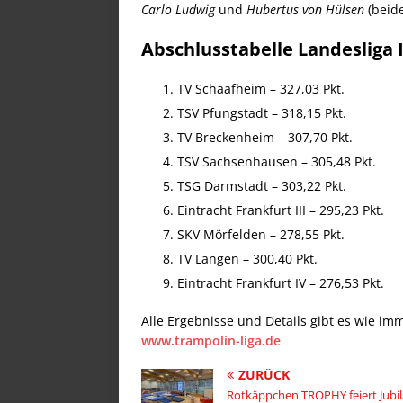
Carlo Ludwig
und
Hubertus von Hülsen
(beid
Abschlusstabelle Landesliga 
TV Schaafheim – 327,03 Pkt.
TSV Pfungstadt – 318,15 Pkt.
TV Breckenheim – 307,70 Pkt.
TSV Sachsenhausen – 305,48 Pkt.
TSG Darmstadt – 303,22 Pkt.
Eintracht Frankfurt III – 295,23 Pkt.
SKV Mörfelden – 278,55 Pkt.
TV Langen – 300,40 Pkt.
Eintracht Frankfurt IV – 276,53 Pkt.
Alle Ergebnisse und Details gibt es wie imm
www.trampolin-liga.de
ZURÜCK
Rotkäppchen TROPHY feiert Jubi