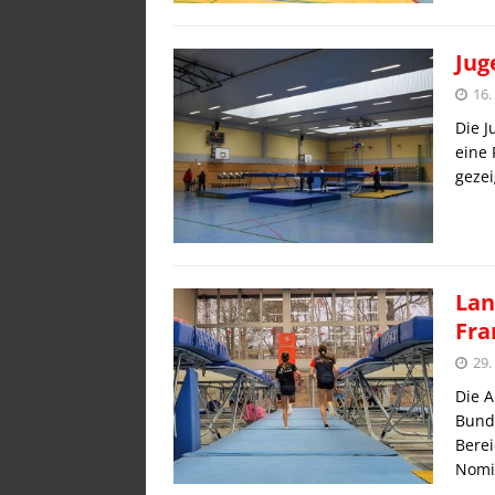
Jug
16
Die J
eine
gezei
Lan
Fra
29.
Die 
Bunde
Berei
Nomi