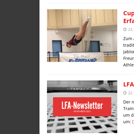
Cup
Erf
23.
Zum A
tradi
Jablo
Freun
Athl
LFA
22.
Der 
Tram
um da
um: