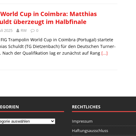
 World Cup in Coimbra: Matthias
uldt überzeugt im Halbfinale
Juli 2025
RW
0
FIG Trampolin World Cup in Coimbra (Portugal) startete
ias Schuldt (TG Dietzenbach) für den Deutschen Turner-
 Nach der Qualifikation lag er zunächst auf Rang
[…]
EGORIEN
RECHTLICHES
Impressum
Haftungsausschluss