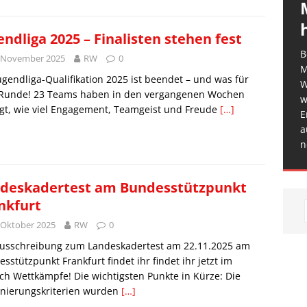
endliga 2025 – Finalisten stehen fest
B
. November 2025
RW
0
M
ugendliga-Qualifikation 2025 ist beendet – und was für
W
 Runde! 23 Teams haben in den vergangenen Wochen
w
gt, wie viel Engagement, Teamgeist und Freude
[…]
E
a
n
deskadertest am Bundesstützpunkt
nkfurt
 Oktober 2025
RW
0
Ausschreibung zum Landeskadertest am 22.11.2025 am
sstützpunkt Frankfurt findet ihr findet ihr jetzt im
ch Wettkämpfe! Die wichtigsten Punkte in Kürze: Die
nierungskriterien wurden
[…]