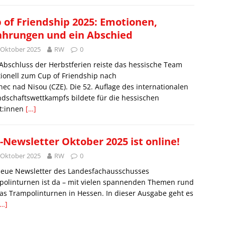
 of Friendship 2025: Emotionen,
ahrungen und ein Abschied
 Oktober 2025
RW
0
bschluss der Herbstferien reiste das hessische Team
tionell zum Cup of Friendship nach
nec nad Nisou (CZE). Die 52. Auflage des internationalen
dschaftswettkampfs bildete für die hessischen
et:innen
[…]
-Newsletter Oktober 2025 ist online!
 Oktober 2025
RW
0
neue Newsletter des Landesfachausschusses
polinturnen ist da – mit vielen spannenden Themen rund
s Trampolinturnen in Hessen. In dieser Ausgabe geht es
[…]