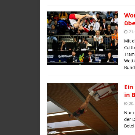
Wor
übe
21.
Mit d
Cottb
Tramp
Wett
Bun
Ein
in 
20.
Nur e
der D
Betei