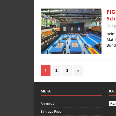
FIG
Sch
9. 
Beim 
Matth
Bund.
1
2
3
»
META
KAT
Anmelden
Eintrags-Feed