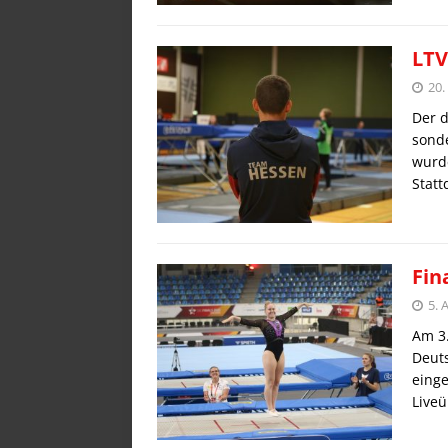
LTV
20.
Der d
sonde
wurde
Statt
Fin
5. 
Am 3
Deuts
einge
Live