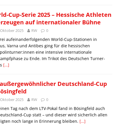
ld-Cup-Serie 2025 – Hessische Athleten
rzeugen auf internationaler Bühne
 Oktober 2025
RW
0
rei aufeinanderfolgenden World-Cup-Stationen in
us, Varna und Antibes ging für die hessischen
olinturner:innen eine intensive internationale
kampfphase zu Ende. Im Trikot des Deutschen Turner-
ds
[…]
 außergewöhnlicher Deutschland-Cup
Bösingfeld
 Oktober 2025
RW
0
inen Tag nach dem LTV-Pokal fand in Bösingfeld auch
eutschland-Cup statt – und dieser wird sicherlich allen
ligten noch lange in Erinnerung bleiben.
[…]