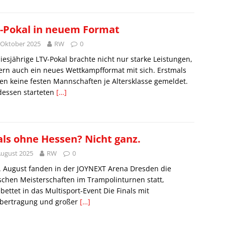
-Pokal in neuem Format
 Oktober 2025
RW
0
iesjährige LTV-Pokal brachte nicht nur starke Leistungen,
rn auch ein neues Wettkampfformat mit sich. Erstmals
n keine festen Mannschaften je Altersklasse gemeldet.
dessen starteten
[…]
als ohne Hessen? Nicht ganz.
August 2025
RW
0
. August fanden in der JOYNEXT Arena Dresden die
chen Meisterschaften im Trampolinturnen statt,
bettet in das Multisport-Event Die Finals mit
übertragung und großer
[…]