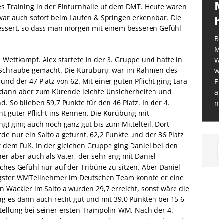
es Training in der Einturnhalle uf dem DMT. Heute waren
 war auch sofort beim Laufen & Springen erkennbar. Die
sert, so dass man morgen mit einem besseren Gefühl
B
M
Wettkampf. Alex startete in der 3. Gruppe und hatte in
W
t Schraube gemacht. Die Kürübung war im Rahmen des
w
nd der 47 Platz von 62. Mit einer guten Pflicht ging Lara
E
e dann aber zum Kürende leichte Unsicherheiten und
a
 So blieben 59,7 Punkte für den 46 Platz. In der 4.
n
ht guter Pflicht ins Rennen. Die Kürübung mit
ang) ging auch noch ganz gut bis zum Mittelteil. Dort
de nur ein Salto a geturnt. 62,2 Punkte und der 36 Platz
t dem Fuß. In der gleichen Gruppe ging Daniel bei den
ner aber auch als Vater, der sehr eng mit Daniel
hes Gefühl nur auf der Tribüne zu sitzen. Aber Daniel
üngster WMTeilnehmer im Deutschen Team konnte er eine
en Wackler im Salto a wurden 29,7 erreicht, sonst wäre die
ng es dann auch recht gut und mit 39,0 Punkten bei 15,6
rstellung bei seiner ersten Trampolin-WM. Nach der 4.