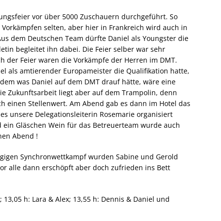
nungsfeier vor über 5000 Zuschauern durchgeführt. So
 Vorkämpfen selten, aber hier in Frankreich wird auch in
 Aus dem Deutschen Team dürfte Daniel als Youngster die
tin begleitet ihn dabei. Die Feier selber war sehr
ch der Feier waren die Vorkämpfe der Herren im DMT.
el als amtierender Europameister die Qualifikation hatte,
it dem was Daniel auf dem DMT drauf hätte, wäre eine
ie Zukunftsarbeit liegt aber auf dem Trampolin, denn
och einen Stellenwert. Am Abend gab es dann im Hotel das
es unsere Delegationsleiterin Rosemarie organisiert
d ein Gläschen Wein für das Betreuerteam wurde auch
nen Abend !
rgigen Synchronwettkampf wurden Sabine und Gerold
 alle dann erschöpft aber doch zufrieden ins Bett
a; 13,05 h: Lara & Alex; 13,55 h: Dennis & Daniel und