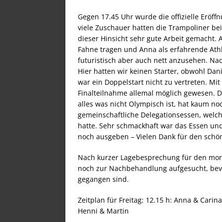
Gegen 17.45 Uhr wurde die offizielle Eröff
viele Zuschauer hatten die Trampoliner bei
dieser Hinsicht sehr gute Arbeit gemacht.
Fahne tragen und Anna als erfahrende Athle
futuristisch aber auch nett anzusehen. Na
Hier hatten wir keinen Starter, obwohl Dani
war ein Doppelstart nicht zu vertreten. M
Finalteilnahme allemal möglich gewesen. D
alles was nicht Olympisch ist, hat kaum n
gemeinschaftliche Delegationsessen, welch
hatte. Sehr schmackhaft war das Essen un
noch ausgeben – Vielen Dank für den schö
Nach kurzer Lagebesprechung für den mo
noch zur Nachbehandlung aufgesucht, bevor
gegangen sind.
Zeitplan für Freitag: 12.15 h: Anna & Carin
Henni & Martin