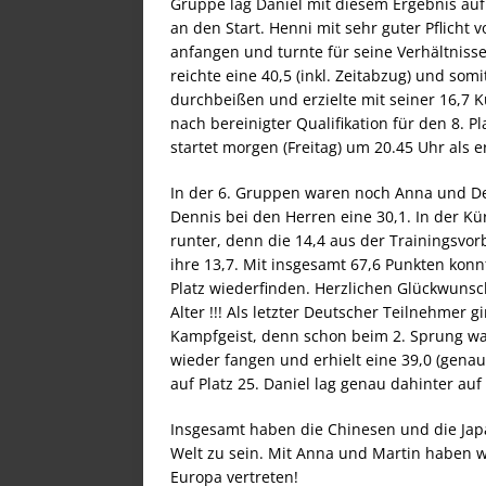
Gruppe lag Daniel mit diesem Ergebnis auf 
an den Start. Henni mit sehr guter Pflicht 
anfangen und turnte für seine Verhältniss
reichte eine 40,5 (inkl. Zeitabzug) und som
durchbeißen und erzielte mit seiner 16,7 Kü
nach bereinigter Qualifikation für den 8. P
startet morgen (Freitag) um 20.45 Uhr als e
In der 6. Gruppen waren noch Anna und Den
Dennis bei den Herren eine 30,1. In der Kü
runter, denn die 14,4 aus der Trainingsvor
ihre 13,7. Mit insgesamt 67,6 Punkten konn
Platz wiederfinden. Herzlichen Glückwunsch
Alter !!! Als letzter Deutscher Teilnehmer 
Kampfgeist, denn schon beim 2. Sprung wa
wieder fangen und erhielt eine 39,0 (genau
auf Platz 25. Daniel lag genau dahinter auf
Insgesamt haben die Chinesen und die Japan
Welt zu sein. Mit Anna und Martin haben w
Europa vertreten!