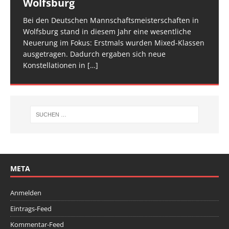
Wolfsburg
überzeugt
TROPHY statt und 65 Kinder und Jugendliche waren
für den Trampolin Nachwuchs konzipierte
zwei Tage verteilt, um den Ablauf zu entzerren und
am Start, sie
Veranstaltung ist inzwischen fester Bestandteil im
[…]
den Athletinnen und Athleten mehr Raum zu geben.
Bei den Deutschen Mannschaftsmeisterschaften in
Am vergangenen Wochenende traf sich die deutsche
[…]
[…]
Wolfsburg stand in diesem Jahr eine wesentliche
Spitze im Trampolinturnen in Biberach an der Riß
Neuerung im Fokus: Erstmals wurden Mixed-Klassen
(Baden-Württemberg) zu einem hochkarätigen
ausgetragen. Dadurch ergaben sich neue
Wettkampfwochenende: Am Samstag standen die
Konstellationen in
Deutschen
[…]
[…]
META
Anmelden
Eintrags-Feed
Kommentar-Feed