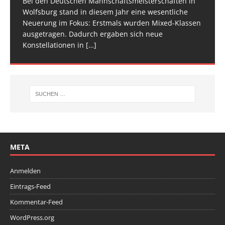
Bei den Deutschen Mannschaftsmeisterschaften in
Am vergangenen Wochenende traf sich die deutsche
[…]
[…]
Wolfsburg stand in diesem Jahr eine wesentliche
Spitze im Trampolinturnen in Biberach an der Riß
Neuerung im Fokus: Erstmals wurden Mixed-Klassen
(Baden-Württemberg) zu einem hochkarätigen
ausgetragen. Dadurch ergaben sich neue
Wettkampfwochenende: Am Samstag standen die
Konstellationen in
Deutschen
[…]
[…]
META
Anmelden
Eintrags-Feed
Kommentar-Feed
WordPress.org