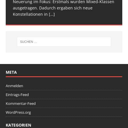
Neuerung im Fokus: Erstmals wurden Mixed-Klassen
(Baden-Württemberg) zu einem hochkarätigen
ausgetragen. Dadurch ergaben sich neue
Wettkampfwochenende: Am Samstag standen die
Konstellationen in
Deutschen
[…]
[…]
META
Anmelden
Eintrags-Feed
Kommentar-Feed
WordPress.org
KATEGORIEN