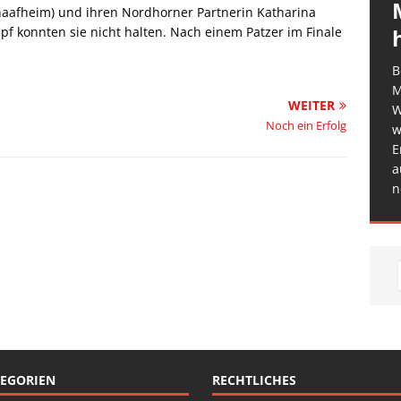
haafheim) und ihren Nordhorner Partnerin Katharina
f konnten sie nicht halten. Nach einem Patzer im Finale
B
M
WEITER
W
Noch ein Erfolg
w
E
a
n
EGORIEN
RECHTLICHES