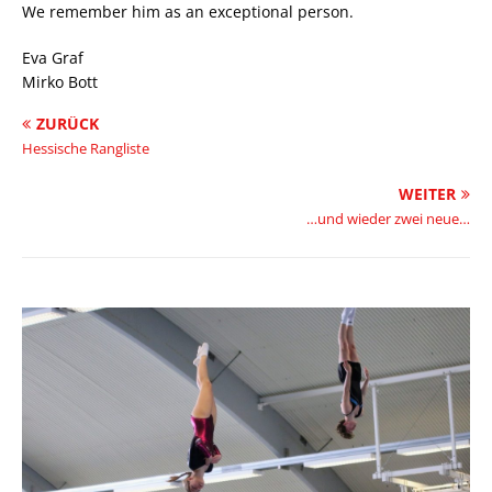
We remember him as an exceptional person.
Eva Graf
Mirko Bott
ZURÜCK
Hessische Rangliste
WEITER
…und wieder zwei neue…