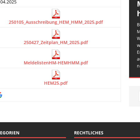
.04.2025
250105_Ausschreibung_HEM_HMM_2025.pdf
B
M
W
250427_Zeitplan_HM_2025.pdf
w
E
a
MeldelistenHM-HEMHMM.pdf
n
HEM25.pdf
EGORIEN
RECHTLICHES