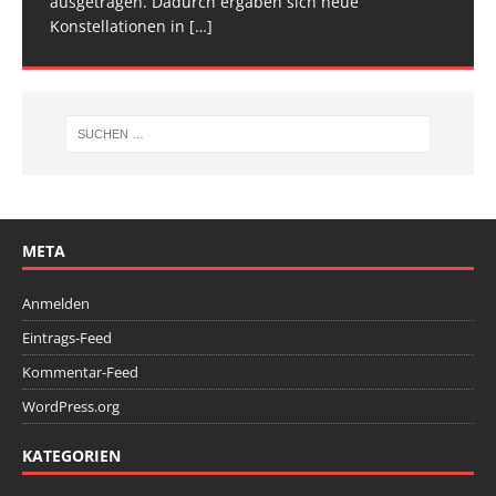
ausgetragen. Dadurch ergaben sich neue
Wettkampfwochenende: Am Samstag standen die
Konstellationen in
Deutschen
[…]
[…]
META
Anmelden
Eintrags-Feed
Kommentar-Feed
WordPress.org
KATEGORIEN